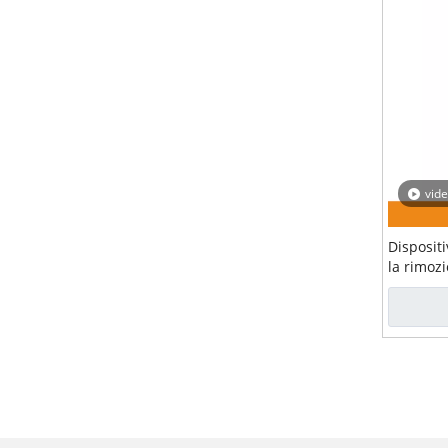
vid
Disposit
la rimoz