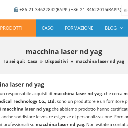
+86-21-34622842(RAPP.) +86-21-34622015(RAPP.)

PRODOTTI
CASO
FORMAZIONE
BLOG
macchina laser nd yag
Tu sei qui:
Casa
»
Dispositivi
»
macchina laser nd yag
na laser nd yag
 un responsabile acquisti di
macchina laser nd yag
, che cerca
m
dical Technology Co., Ltd.
sono un produttore e un fornitore pro
 i
macchina laser nd yag
che abbiamo prodotto hanno certificato
anche soddisfare le vostre esigenze di personalizzazione. Fornia
ni professionali su
macchina laser nd yag
. Non esitate a contatt